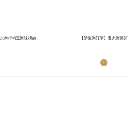
永泰行精選海味禮袋
【請查詢訂購】過大禮禮籃
1