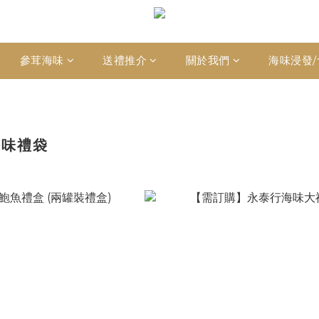
參茸海味
送禮推介
關於我們
海味浸發/
海味禮袋