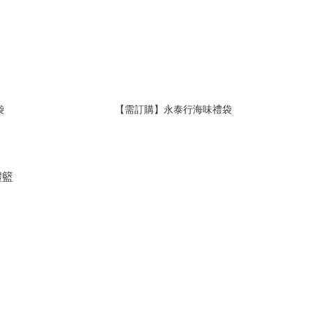
袋
【需訂購】永泰行海味禮袋