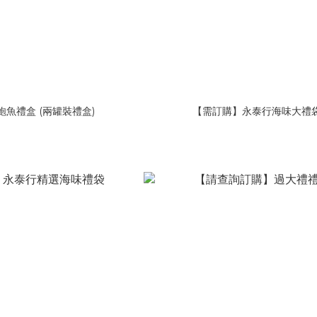
鮑魚禮盒 (兩罐裝禮盒)
【需訂購】永泰行海味大禮