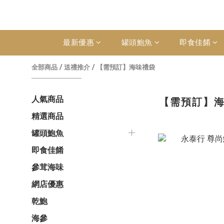
最新優惠
罐頭鮑魚
即食佳餚
全部商品
/
送禮推介
/
【需預訂】海味禮袋
人氣商品
【需預訂】
精選商品
罐頭鮑魚
即食佳餚
參茸海味
網店優惠
乾鮑
海參