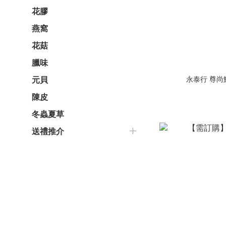
花膠
燕窩
花菇
臘味
永泰行 尊尚
元貝
陳皮
冬蟲夏草
送禮推介