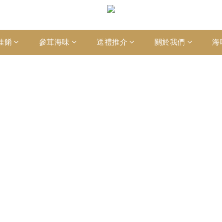
佳餚
參茸海味
送禮推介
關於我們
海